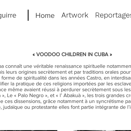
I
uirre
Artwork
Reportage
Home
« VOODOO CHILDREN IN CUBA »
connaît une véritable renaissance spirituelle notamment 
 leurs origines secrètement et par traditions orales pour l
forme de spiritualité dans les années Castro, en interdisan
fier la pratique de ces religions importées par les esclave
ence même avaient réussi à perdurer secrètement sous les 
», Le « Palo Negro », et « l’ Abakuà », les trois grandes 
s de ces dissensions, grâce notamment à un syncrétisme par
, judaïque ou protestante elles font partie intégrante de l’i